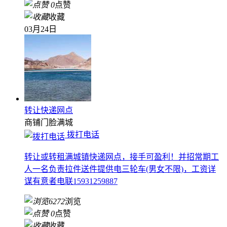
0
点赞
收藏
03月24日
转让快递网点
商铺门脸
满城
拨打电话
转让或转租满城镇快递网点，接手可盈利！并招常期工
人一名负责拉件送件提供电三轮车(男女不限)，工资详
谋有意者电联15931259887
6272
浏览
0
点赞
收藏