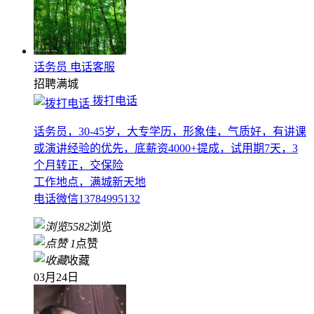
话务员 电话客服
招聘
满城
拨打电话
话务员，30-45岁，大专学历，形象佳，气质好，有讲课
或演讲经验的优先，底薪资4000+提成，试用期7天，3
个月转正，交保险
工作地点，满城新天地
电话微信13784995132
5582
浏览
1
点赞
收藏
03月24日