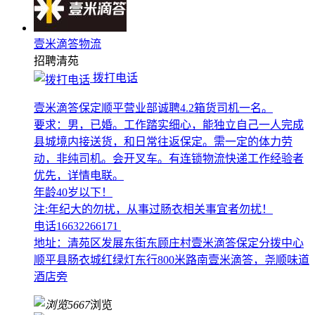
壹米滴答物流
招聘
清苑
拨打电话
壹米滴答保定顺平营业部诚聘4.2箱货司机一名。
要求：男，已婚。工作踏实细心，能独立自己一人完成
县城境内接送货，和日常往返保定。需一定的体力劳
动，非纯司机。会开叉车。有连锁物流快递工作经验者
优先，详情电联。
年龄40岁以下！
注:年纪大的勿扰，从事过肠衣相关事宜者勿扰！
电话16632266171
地址：清苑区发展东街东顾庄村壹米滴答保定分拨中心
顺平县肠衣城红绿灯东行800米路南壹米滴答，尧顺味道
酒店旁
5667
浏览