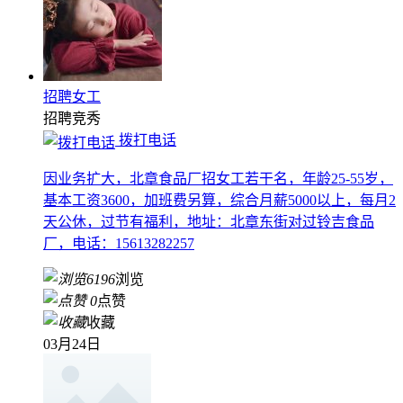
招聘女工
招聘
竞秀
拨打电话
因业务扩大，北章食品厂招女工若干名，年龄25-55岁，
基本工资3600，加班费另算，综合月薪5000以上，每月2
天公休，过节有福利，地址：北章东街对过铃吉食品
厂，电话：15613282257
6196
浏览
0
点赞
收藏
03月24日