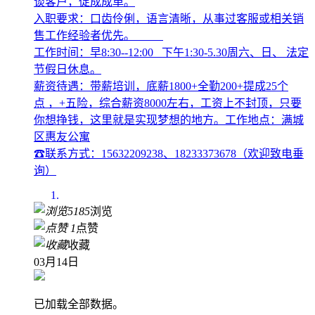
谈客户，促成成单。
入职要求：口齿伶俐，语言清晰，从事过客服或相关销
售工作经验者优先。
工作时间：早8:30--12:00 下午1:30-5.30周六、日、 法定
节假日休息。
薪资待遇：带薪培训，底薪1800+全勤200+提成25个
点 ，+五险，综合薪资8000左右，工资上不封顶，只要
你想挣钱，这里就是实现梦想的地方。工作地点：满城
区惠友公寓
☎联系方式：15632209238、18233373678（欢迎致电垂
询）
5185
浏览
1
点赞
收藏
03月14日
已加载全部数据。