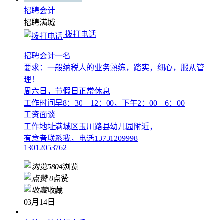
招聘会计
招聘
满城
拨打电话
招聘会计一名
要求：一般纳税人的业务熟练，踏实，细心，服从管
理！
周六日，节假日正常休息
工作时间早8：30—12：00，下午2：00—6：00
工资面谈
工作地址满城区玉川路县幼儿园附近，
有意者联系我，电话13731209998
13012053762
5804
浏览
0
点赞
收藏
03月14日